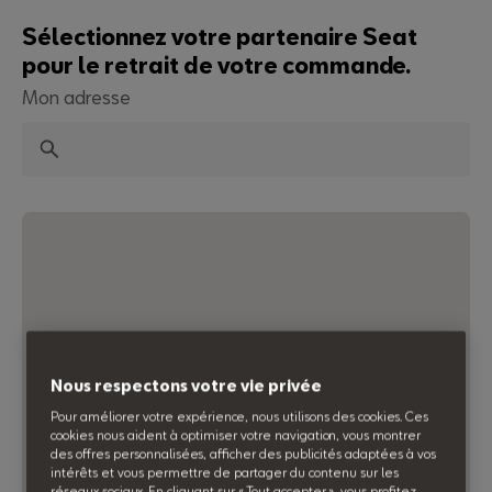
Sélectionnez votre partenaire Seat
pour le retrait de votre commande.
Mon adresse
Recherche
Accueil
Gants
Gants HEBO City Winter
Gants HEBO City
Winter
Réf : 1L0084342B
Nous respectons votre vie privée
Pour améliorer votre expérience, nous utilisons des cookies. Ces
cookies nous aident à optimiser votre navigation, vous montrer
des offres personnalisées, afficher des publicités adaptées à vos
intérêts et vous permettre de partager du contenu sur les
réseaux sociaux. En cliquant sur « Tout accepter », vous profitez