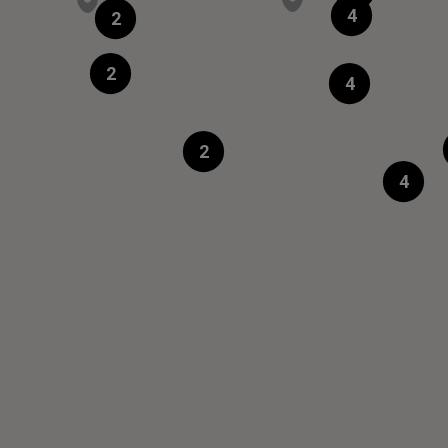
4
 lubrification pour ne pas rayer et apporter de la b
2
2
4
2
4
ajets courts, privilégiez la marche ou le vélo. #SeDéplacer
arque
Services
ules neufs
Prendre RDV en atelier
ules occasions
Souscrire à un contrat
d'entretien
igurateur