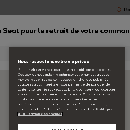
Re
Confort
Sécurité
Connectivité
Protection
 Seat pour le retrait de votre comman
ml
Nous respectons votre vie privée
Pour améliorer votre expérience, nous utilisons des cookies.
Ces cookies nous aident à optimiser votre navigation, vous
Shampoo
montrer des offres personnalisées, afficher des publicités
adaptées à vos intérêts et vous permettre de partager du
concentr
contenu sur les réseaux sociaux. En cliquant sur « Tout accepter
», vous profitez pleinement de notre site. Vous pouvez aussi
ajuster vos préférences en cliquant sur « Gérer les
Réf : 000096320GFAA
préférences en matière de cookies ». Pour en savoir plus,
consultez notre Politique d’utilisation des cookies.
Politique
d’utilisation des cookies