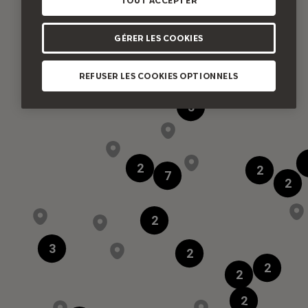
7,00 €
TOUT ACCEPTER
GÉRER LES COOKIES
Disponible
Si ce produit 
REFUSER LES COOKIES OPTIONNELS
3
réparateur agré
3
48 heures ouv
Ajou
2
2
7
2
2
3
2
2
2
2