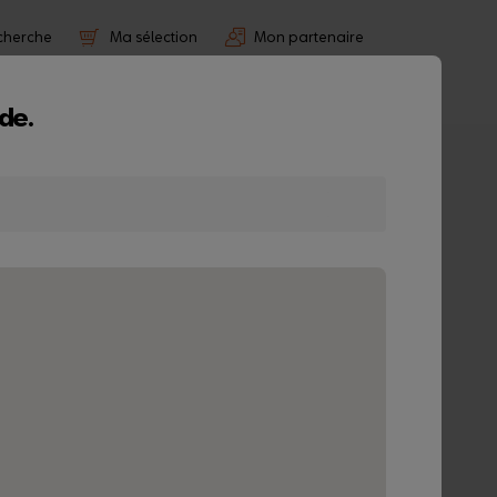
cherche
Ma sélection
Mon partenaire
Hiver
Entretien
SEAT MÓ
de.
ing
é 300 ml
B